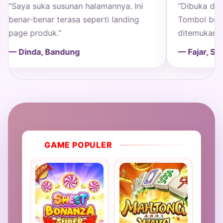
a suka susunan halamannya. Ini
“Dibuka dari HP te
-benar terasa seperti landing
Tombol beli dan de
 produk.”
ditemukan.”
nda, Bandung
— Fajar, Surabaya
GAME POPULER