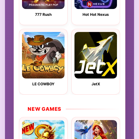
777 Rush
Hot Hot Nexus
LE COWBOY
JetX
NEW GAMES